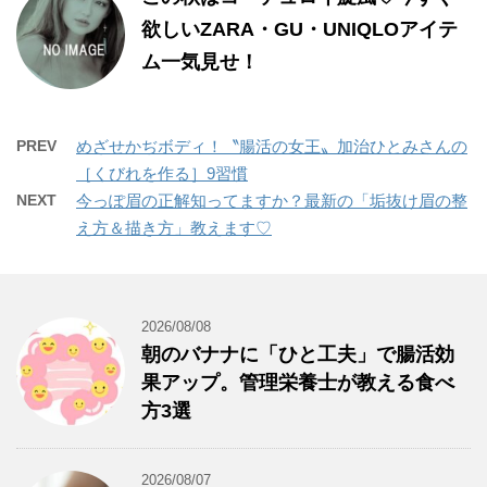
欲しいZARA・GU・UNIQLOアイテ
ム一気見せ！
PREV
めざせかぢボディ！〝腸活の女王〟加治ひとみさんの
［くびれを作る］9習慣
NEXT
今っぽ眉の正解知ってますか？最新の「垢抜け眉の整
え方＆描き方」教えます♡
2026/08/08
朝のバナナに「ひと工夫」で腸活効
果アップ。管理栄養士が教える食べ
方3選
2026/08/07