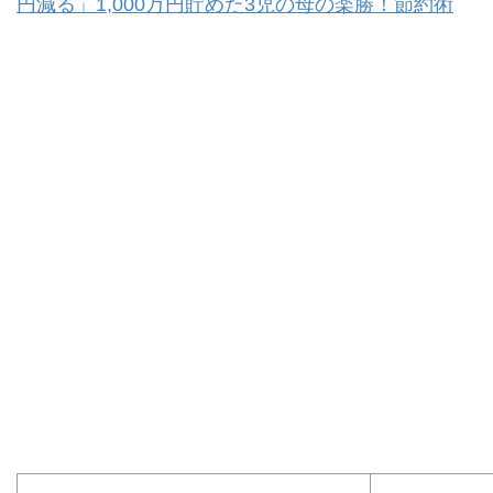
円減る」1,000万円貯めた3児の母の楽勝！節約術