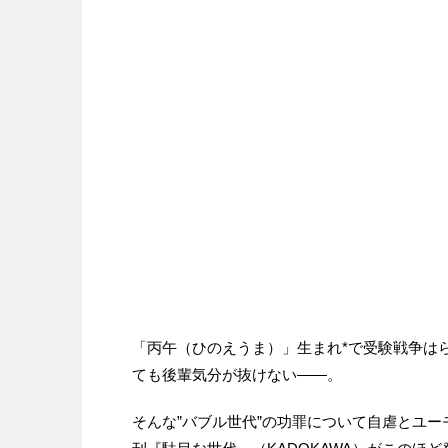
「丙午（ひのえうま）」生まれ*で受験戦争は
ても後輩気分が抜けない——。
そんな”バブル世代”の功罪について自虐とユ