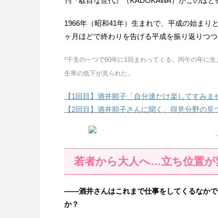
刊『駄目な世代』（KADOKAWA）がこのほ
1966年（昭和41年）生まれで、平成の始ま
ヶ月ほどで終わりを告げる平成を振り返りつつ
*干支の一つで60年に1回まわってくる。丙午の年に
生率の低下が見られた。
【1回目】酒井順子「自分達だけ楽してすみま
【2回目】酒井順子さんに聞く、得意分野の見
若者から大人へ…立ち位置が
——酒井さんはこれまで仕事をしてくるなかで
か？