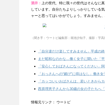
酒井：
上の世代、特に我々の世代はそんなに真
しています。自分たちよりしっかりしている気
ャーと思ってはいかがでしょう。すみません、
（聞き手：ウートピ編集部：堀池沙知子、撮影：宇高
「自分達だけ楽してすみません」平成の終
まだ昭和なのかな…働く女子に聞いた「平
「安心しておばさんになってください」阿佐
「おっさんへの“媚び”に得はなし」働き女
「カッコいいおばさんは、若いときからカ
西原理恵子さんから30歳の女の子たちへ
情報元リンク： ウートピ