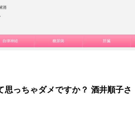
解消
ー
自律神経
糖尿病
肝臓
て思っちゃダメですか？ 酒井順子さ