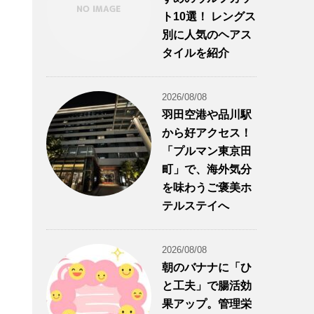
ト10選！ レングス
別に人気のヘアス
タイルを紹介
2026/08/08
羽田空港や品川駅
から好アクセス！
「プルマン東京田
町」で、海外気分
を味わうご褒美ホ
テルステイへ
2026/08/08
朝のバナナに「ひ
と工夫」で腸活効
果アップ。管理栄