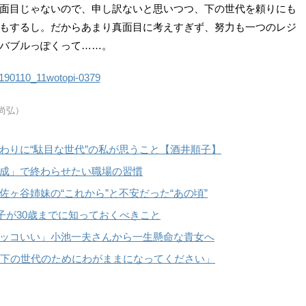
面目じゃないので、申し訳ないと思いつつ、下の世代を頼りにも
もするし。だからあまり真面目に考えすぎず、努力も一つのレジ
バブルっぽくって……。
尚弘）
わりに“駄目な世代”の私が思うこと【酒井順子】
成」で終わらせたい職場の習慣
ヶ谷姉妹の“これから”と不安だった“あの頃”
子が30歳までに知っておくべきこと
ッコいい」小池一夫さんから一生懸命な貴女へ
「下の世代のためにわがままになってください」