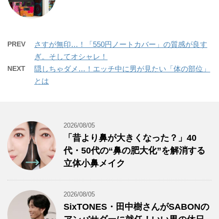
PREV
さすが無印…！「550円ノートカバー」の質感が良す
ぎ。そしてオシャレ！
NEXT
隠しちゃダメ…！エッチ中に男が見たい「体の部位」
とは
2026/08/05
「昔より鼻が大きくなった？」40
代・50代の“鼻の肥大化”を解消する
立体小鼻メイク
2026/08/05
SixTONES・田中樹さんがSABONの