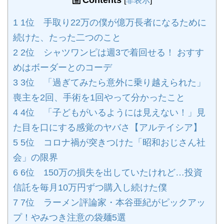
Contents
[
非表示
]
1
1位 手取り22万の僕が億万長者になるために
続けた、たった二つのこと
2
2位 シャツワンピは週3で着回せる！ おすす
めはボーダーとのコーデ
3
3位 「過ぎてみたら意外に乗り越えられた」
喪主を2回、手術を1回やって分かったこと
4
4位 「子どもがいるようには見えない！」見
た目を口にする感覚のヤバさ【アルテイシア】
5
5位 コロナ禍が突きつけた「昭和おじさん社
会」の限界
6
6位 150万の損失を出していたけれど…投資
信託を毎月10万円ずつ購入し続けた僕
7
7位 ラーメン評論家・本谷亜紀がピックアッ
プ！やみつき注意の袋麺5選