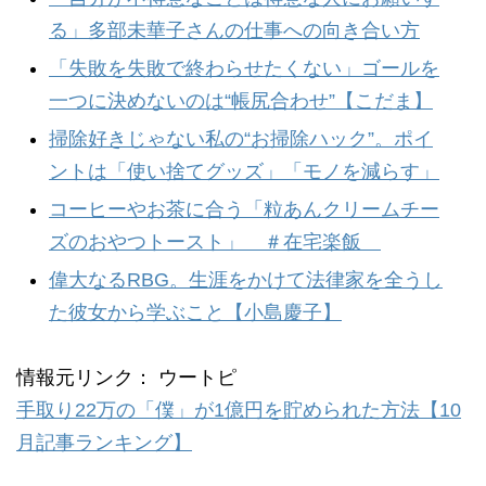
る」多部未華子さんの仕事への向き合い方
「失敗を失敗で終わらせたくない」ゴールを
一つに決めないのは“帳尻合わせ”【こだま】
掃除好きじゃない私の“お掃除ハック”。ポイ
ントは「使い捨てグッズ」「モノを減らす」
コーヒーやお茶に合う「粒あんクリームチー
ズのおやつトースト」 ＃在宅楽飯
偉大なるRBG。生涯をかけて法律家を全うし
た彼女から学ぶこと【小島慶子】
情報元リンク： ウートピ
手取り22万の「僕」が1億円を貯められた方法【10
月記事ランキング】