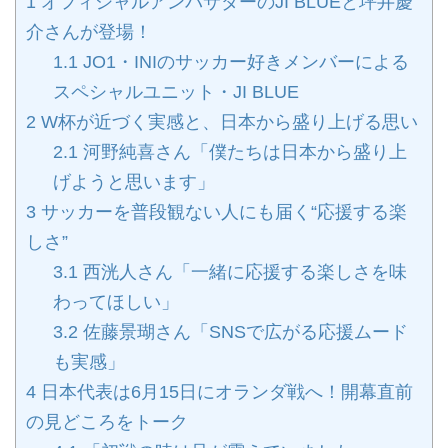
1
オフィシャルアンバサダーのJI BLUEと坪井慶
介さんが登場！
1.1
JO1・INIのサッカー好きメンバーによる
スペシャルユニット・JI BLUE
2
W杯が近づく実感と、日本から盛り上げる思い
2.1
河野純喜さん「僕たちは日本から盛り上
げようと思います」
3
サッカーを普段観ない人にも届く“応援する楽
しさ”
3.1
西洸人さん「一緒に応援する楽しさを味
わってほしい」
3.2
佐藤景瑚さん「SNSで広がる応援ムード
も実感」
4
日本代表は6月15日にオランダ戦へ！開幕直前
の見どころをトーク