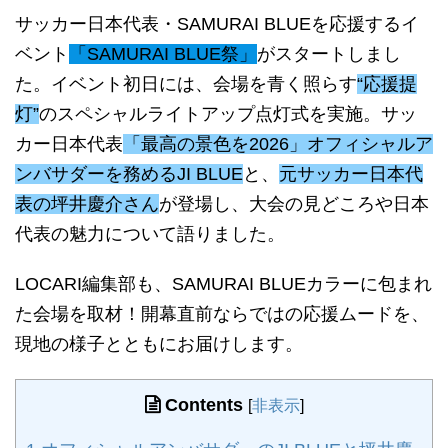
サッカー日本代表・SAMURAI BLUEを応援するイ
ベント
「SAMURAI BLUE祭」
がスタートしまし
た。イベント初日には、会場を青く照らす
“応援提
灯”
のスペシャルライトアップ点灯式を実施。サッ
カー日本代表
「最高の景色を2026」オフィシャルア
ンバサダーを務めるJI BLUE
と、
元サッカー日本代
表の坪井慶介さん
が登場し、大会の見どころや日本
代表の魅力について語りました。
LOCARI編集部も、SAMURAI BLUEカラーに包まれ
た会場を取材！開幕直前ならではの応援ムードを、
現地の様子とともにお届けします。
Contents
[
非表示
]