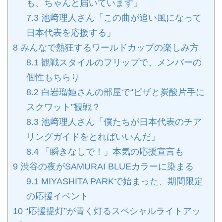
も、ちゃんと届いています」
7.3
池﨑理人さん「この曲が追い風になって
日本代表を応援する」
8
みんなで熱狂するワールドカップの楽しみ方
8.1
観戦スタイルのフリップで、メンバーの
個性もちらり
8.2
白岩瑠姫さんの部屋で“ピザと炭酸片手に
スクワット”観戦？
8.3
池﨑理人さん「僕たちが日本代表のチア
リングガイドをとればいいんだ」
8.4
「瞬きなしで！」本気の応援宣言も
9
渋谷の夜がSAMURAI BLUEカラーに染まる
9.1
MIYASHITA PARKで始まった、期間限定
の応援イベント
10
“応援提灯”が青く灯るスペシャルライトアッ