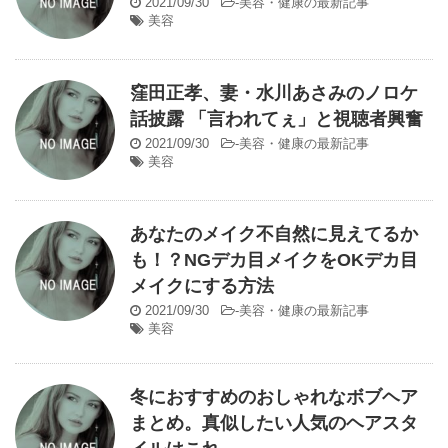
2021/09/30
-
美容・健康の最新記事
美容
窪田正孝、妻・水川あさみのノロケ
話披露 「言われてぇ」と視聴者興奮
2021/09/30
-
美容・健康の最新記事
美容
あなたのメイク不自然に見えてるか
も！？NGデカ目メイクをOKデカ目
メイクにする方法
2021/09/30
-
美容・健康の最新記事
美容
冬におすすめのおしゃれなボブヘア
まとめ。真似したい人気のヘアスタ