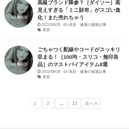
高級ブランド降参？［ダイソー］高
見えすぎる「ミニ財布」がスゴい進
化！また売れちゃう
2021/09/29
-
美容・健康の最新記事
美容
ごちゃつく配線やコードがスッキリ
収まる！［100均・スリコ・無印良
品］のマストバイアイテム8選
2021/09/28
-
美容・健康の最新記事
美容
1
2
…
13
次へ »