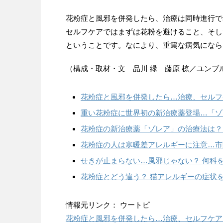
花粉症と風邪を併発したら、治療は同時進行で
セルフケアではまずは花粉を避けること、そし
ということです。なにより、重篤な病気になら
（構成・取材・文 品川 緑 藤原 椋／ユンブ
花粉症と風邪を併発したら…治療、セルフ
重い花粉症に世界初の新治療薬登場…「ゾ
花粉症の新治療薬「ゾレア」の治療法は？
花粉症の人は寒暖差アレルギーに注意…市
せきが止まらない…風邪じゃない？ 何科
花粉症とどう違う？ 猫アレルギーの症状
情報元リンク： ウートピ
花粉症と風邪を併発したら…治療、セルフケア