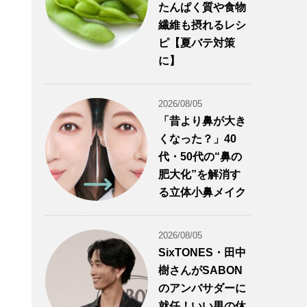
たんぱく質や食物
繊維も摂れるレシ
ピ【夏バテ対策
に】
2026/08/05
「昔より鼻が大き
くなった？」40
代・50代の“鼻の
肥大化”を解消す
る立体小鼻メイク
2026/08/05
SixTONES・田中
樹さんがSABON
のアンバサダーに
就任！いい男の休