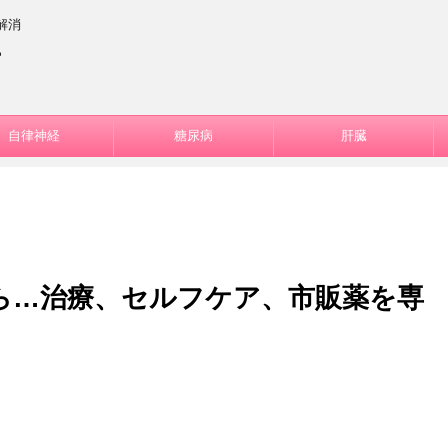
解消
ー
自律神経
糖尿病
肝臓
ら…治療、セルフケア、市販薬を専