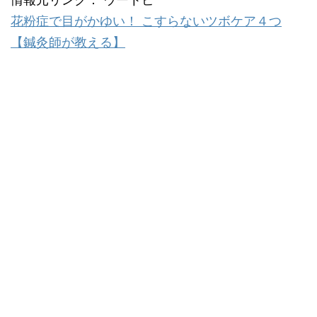
情報元リンク： ウートピ
花粉症で目がかゆい！ こすらないツボケア４つ
【鍼灸師が教える】