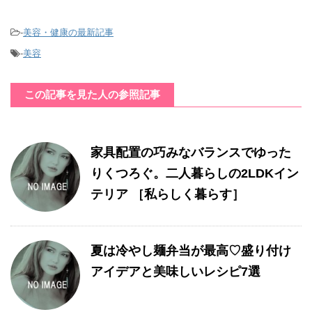
-
美容・健康の最新記事
-
美容
この記事を見た人の参照記事
家具配置の巧みなバランスでゆった
りくつろぐ。二人暮らしの2LDKイン
テリア ［私らしく暮らす］
夏は冷やし麺弁当が最高♡盛り付け
アイデアと美味しいレシピ7選