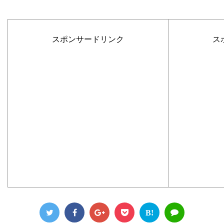
スポンサードリンク
ス
B!