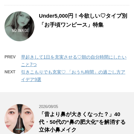
Under5,000円！今欲しい♡タイプ別
「お手頃ワンピース」特集
PREV
早起きして1日を充実させる♡朝の自分時間にしたい
こと7つ
NEXT
引きこもりでも充実♡ 「おうち時間」の過ごし方ア
イデア9選
2026/08/05
「昔より鼻が大きくなった？」40
代・50代の“鼻の肥大化”を解消する
立体小鼻メイク