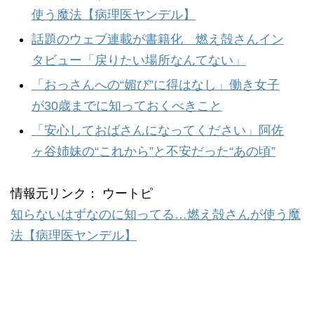
使う魔法【病理医ヤンデル】
話題のウェブ連載が書籍化 燃え殻さんイン
タビュー「戻りたい場所なんてない」
「おっさんへの“媚び”に得はなし」働き女子
が30歳までに知っておくべきこと
「安心しておばさんになってください」阿佐
ヶ谷姉妹の“これから”と不安だった“あの頃”
情報元リンク： ウートピ
知らないはずなのに知ってる…燃え殻さんが使う魔
法【病理医ヤンデル】