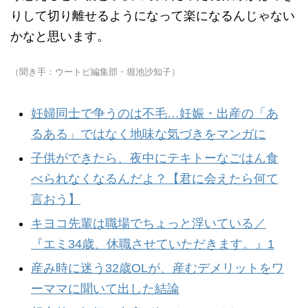
りして切り離せるようになって楽になるんじゃない
かなと思います。
（聞き手：ウートピ編集部・堀池沙知子）
妊婦同士で争うのは不毛…妊娠・出産の「あ
るある」ではなく地味な気づきをマンガに
子供ができたら、夜中にテキトーなごはん食
べられなくなるんだよ？【君に会えたら何て
言おう】
キヨコ先輩は職場でちょっと浮いている／
『エミ34歳、休職させていただきます。』1
産み時に迷う32歳OLが、産むデメリットをワ
ーママに聞いて出した結論