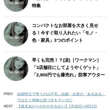
特集
コンパクトなお部屋を大きく見せ
る！今すぐ取り入れたい「モノ・
色・家具」3つのポイント
早くも完売！？(涙)［ワークマン］
「3店舗目にしてようやくゲット」
「2,900円でも爆売れ」防寒アウター
PREV
妊婦同士で争うのは不毛…妊娠・出産の「あるある」
ではなく地味な気づきをマンガに
NEXT
【真木あかりのおやすみ占い】7月26日〜8月1日