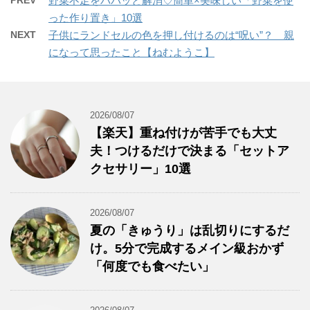
PREV
野菜不足をパパッと解消♡簡単×美味しい「野菜を使
った作り置き」10選
NEXT
子供にランドセルの色を押し付けるのは“呪い”？ 親
になって思ったこと【ねむようこ】
2026/08/07
【楽天】重ね付けが苦手でも大丈
夫！つけるだけで決まる「セットア
クセサリー」10選
2026/08/07
夏の「きゅうり」は乱切りにするだ
け。5分で完成するメイン級おかず
「何度でも食べたい」