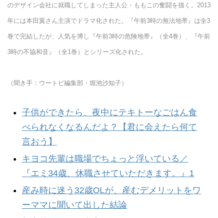
のデザイン会社に就職してしまった主人公・ももこの奮闘を描く。2013
年には本田翼さん主演でドラマ化された。『午前3時の無法地帯』は全3
巻で完結したが、人気を博し『午前3時の危険地帯』（全4巻）、『午前
3時の不協和音』（全1巻）とシリーズ化された。
（聞き手：ウートピ編集部・堀池沙知子）
子供ができたら、夜中にテキトーなごはん食
べられなくなるんだよ？【君に会えたら何て
言おう】
キヨコ先輩は職場でちょっと浮いている／
『エミ34歳、休職させていただきます。』1
産み時に迷う32歳OLが、産むデメリットをワ
ーママに聞いて出した結論