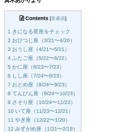
真木あかりより
Contents
[
非表示
]
1
きになる星座をチェック
2
おひつじ座（3/21〜4/20）
3
おうし座（4/21〜5/21）
4
ふたご座（5/22〜6/22）
5
かに座（6/23〜7/23）
6
しし座（7/24〜8/23）
7
おとめ座（8/24〜9/23）
8
てんびん座（9/24〜10/23）
9
さそり座（10/24〜11/22）
10
いて座（11/23〜12/21）
11
やぎ座（12/22〜1/20）
12
みずがめ座（1/21〜2/19）