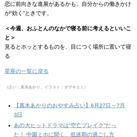
恋に前向きな進展があるかも。自分からの働きかけ
が“効く”ときです。
＜今週、おふとんのなかで寝る前に考えるといいこ
と＞
見るとホッとするものを、目につく場所に置いて寝
る
星座の一覧に戻る
（占い：真木あかり、イラスト：オザキエミ）
【真木あかりのおやすみ占い】6月27日～7月
3日
あの大ヒットドラマは“空亡ブレイク”だっ
た！ 中園ミホに聞く、低迷期の過ごし方