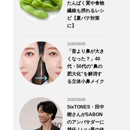
たんぱく質や食物
繊維も摂れるレシ
ピ【夏バテ対策
に】
2026/08/05
「昔より鼻が大き
くなった？」40
代・50代の“鼻の
肥大化”を解消す
る立体小鼻メイク
2026/08/05
SixTONES・田中
樹さんがSABON
のアンバサダーに
就任！いい男の休