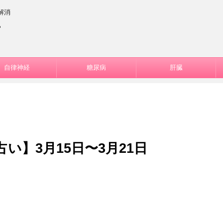
解消
ー
自律神経
糖尿病
肝臓
い】3月15日〜3月21日