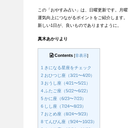
この「おやすみ占い」は、日曜更新です。月曜
運気向上につながるポイントをご紹介します。
新しい1日が、良いものでありますように。
真木あかりより
Contents
[
非表示
]
1
きになる星座をチェック
2
おひつじ座（3/21〜4/20）
3
おうし座（4/21〜5/21）
4
ふたご座（5/22〜6/22）
5
かに座（6/23〜7/23）
6
しし座（7/24〜8/23）
7
おとめ座（8/24〜9/23）
8
てんびん座（9/24〜10/23）