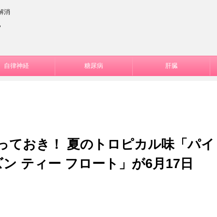
解消
ー
自律神経
糖尿病
肝臓
とっておき！ 夏のトロピカル味「パイ
ズン ティー フロート」が6月17日