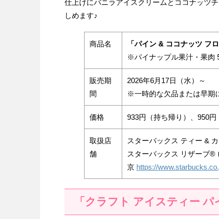
仕上げにバニラアイスクリームとココナッツチ
しめます♪
商品名
「パイン & ココナッツ フ
※パイナップル果汁・果肉 
販売期
2026年6月17日（水）～
間
※一時的な欠品または早期
価格
933円（持ち帰り）、950
取扱店
スターバックス ティー & 
舗
スターバックス リザーブ® 
京
https://www.starbucks.co.
「クラフト アイスティー パ