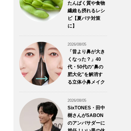
たんぱく質や食物
繊維も摂れるレシ
ピ【夏バテ対策
に】
2026/08/05
「昔より鼻が大き
くなった？」40
代・50代の“鼻の
肥大化”を解消す
る立体小鼻メイク
2026/08/05
SixTONES・田中
樹さんがSABON
のアンバサダーに
就任！いい男の休