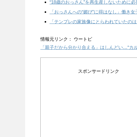
“18歳のおっさん”を再生産しないために
「おっさんへの“媚び”に得はなし」働き女
「テンプレの家族像にとらわれていたのは
情報元リンク： ウートピ
「親子だから分かり合える」はしんどい…“カル
スポンサードリンク