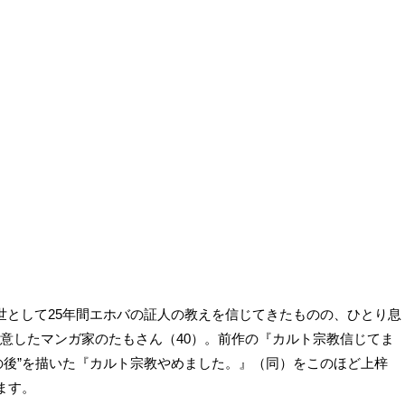
世として25年間エホバの証人の教えを信じてきたものの、ひとり息
決意したマンガ家のたもさん（40）。前作の『カルト宗教信じてま
の後”を描いた『カルト宗教やめました。』（同）をこのほど上梓
ます。