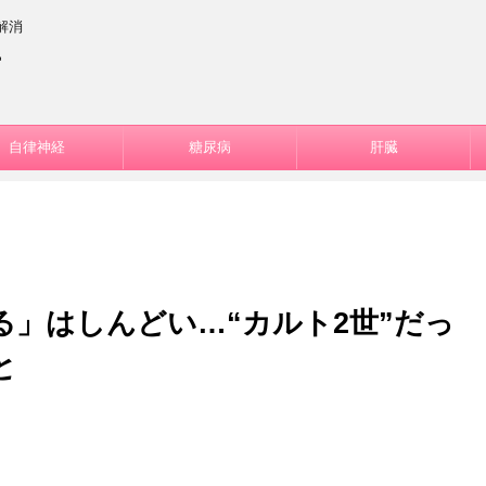
解消
ー
自律神経
糖尿病
肝臓
」はしんどい…“カルト2世”だっ
と