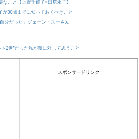
必要なこと【上野千鶴子×田房永子】
子が30歳までに知っておくべきこと
自分だった」ジェーン・スーさん
ト2世”だった私が親に対して思うこと
スポンサードリンク