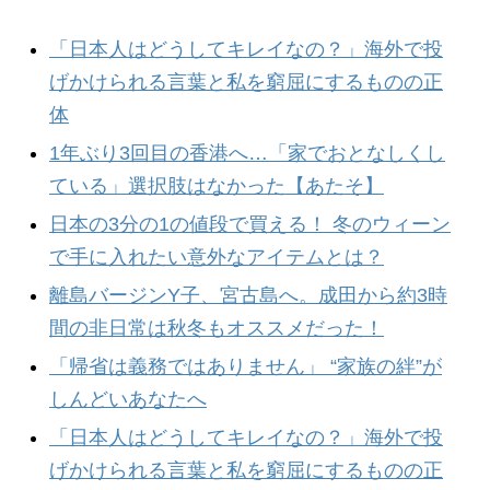
「日本人はどうしてキレイなの？」海外で投
げかけられる言葉と私を窮屈にするものの正
体
1年ぶり3回目の香港へ…「家でおとなしくし
ている」選択肢はなかった【あたそ】
日本の3分の1の値段で買える！ 冬のウィーン
で手に入れたい意外なアイテムとは？
離島バージンY子、宮古島へ。成田から約3時
間の非日常は秋冬もオススメだった！
「帰省は義務ではありません」 “家族の絆”が
しんどいあなたへ
「日本人はどうしてキレイなの？」海外で投
げかけられる言葉と私を窮屈にするものの正