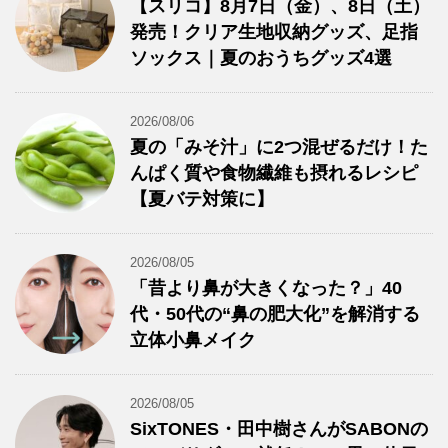
【スリコ】8月7日（金）、8日（土）
発売！クリア生地収納グッズ、足指
ソックス｜夏のおうちグッズ4選
2026/08/06
夏の「みそ汁」に2つ混ぜるだけ！た
んぱく質や食物繊維も摂れるレシピ
【夏バテ対策に】
2026/08/05
「昔より鼻が大きくなった？」40
代・50代の“鼻の肥大化”を解消する
立体小鼻メイク
2026/08/05
SixTONES・田中樹さんがSABONの