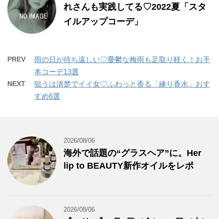
れさんも実践してる♡2022夏「スタ
イルアップコーデ」
PREV
雨の日が待ち遠しい♡憂鬱な梅雨も足取り軽く！お手
本コーデ13選
NEXT
狙うは清楚でイイ女♡ふわっと香る「練り香水」おす
すめ6選
2026/08/06
海外で話題の“グラスヘア”に。Her
lip to BEAUTY新作オイルをレポ
2026/08/06