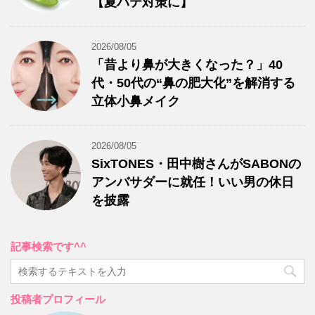
【夏バテ対策に】
2026/08/05
「昔より鼻が大きくなった？」40
代・50代の“鼻の肥大化”を解消する
立体小鼻メイク
2026/08/05
SixTONES・田中樹さんがSABONの
アンバサダーに就任！いい男の休日
を披露
記事検索です^^
投稿者プロフィール