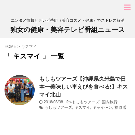
エンタメ情報とテレビ番組（美容コスメ・健康）でストレス解消
独女の健康・美容テレビ番組ニュース
HOME
>
キスマイ
「 キスマイ 」 一覧
もしもツアーズ【沖縄県久米島で日
本一美味しい車えびを食べる!】キス
マイ北山
2018/03/08
-
もしもツアーズ
,
国内旅行
もしもツアーズ
,
キスマイ
,
キャイ〜ン
,
福原遥