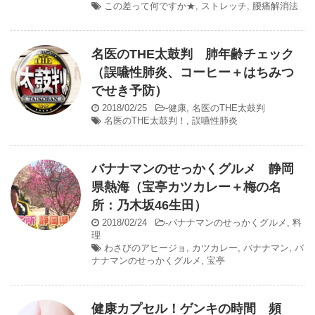
この差って何ですか★
,
ストレッチ
,
腰痛解消法
名医のTHE太鼓判 肺年齢チェック
（誤嚥性肺炎、コーヒー＋はちみつ
でせき予防）
2018/02/25
-
健康
,
名医のTHE太鼓判
名医のTHE太鼓判！
,
誤嚥性肺炎
バナナマンのせっかくグルメ 静岡
県熱海（宝亭カツカレー＋梅の名
所：乃木坂46生田）
2018/02/24
-
バナナマンのせっかくグルメ
,
料
理
わさびのアヒージョ
,
カツカレー
,
バナナマン
,
バ
ナナマンのせっかくグルメ
,
宝亭
健康カプセル！ゲンキの時間 頻