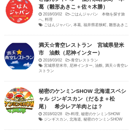
葛（雛形あきこ＋佐々木勝）
2018/03/02
-
ごはんジャパン 本物を探す旅
へ
,
料理
ごはんジャパン
,
本葛
,
福井県若狭町
,
雛形あきこ
満天☆青空レストラン 宮城県登米
市 油麩（尼神インター）
2018/03/02
-
青空レストラン
宮城県登米市
,
尼神インター
,
油麩
,
満天☆青空レ
ストラン
秘密のケンミンSHOW 北海道スペシ
ャル ジンギスカン（だるま＋松
尾） 希少レア羊肉とは？
2018/02/28
-
料理
,
秘密のケンミンSHOW
ジンギスカン
,
北海道
,
秘密のケンミンSHOW