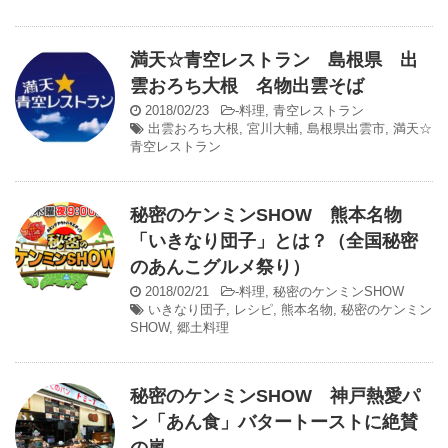
満天☆青空レストラン 島根県 出
雲おろち大根 名物出雲そば
2018/02/23
-
料理
,
青空レストラン
出雲おろち大根
,
宮川大輔
,
島根県出雲市
,
満天☆
青空レストラン
秘密のケンミンSHOW 熊本名物
「いきなり団子」とは？（全国秘密
のあんこグルメ祭り）
2018/02/21
-
料理
,
秘密のケンミンSHOW
いきなり団子
,
レシピ
,
熊本名物
,
秘密のケンミン
SHOW
,
郷土料理
秘密のケンミンSHOW 神戸熱愛パ
ン「あん食」バタートーストに絶賛
の嵐