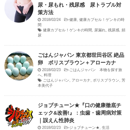
尿・尿もれ・残尿感 尿トラブル対
策方法
2018/02/24
-
健康
,
健康カプセル！ゲンキの時
間
健康カプセル！ゲンキの時間
,
尿漏れ
,
残尿感
,
頻
尿
ごはんジャパン 東京都世田谷区 絶品
卵 ボリスブラウン＋アローカナ
2018/02/23
-
ごはんジャパン 本物を探す旅
へ
,
料理
ごはんジャパン
,
アローカナ
,
ボリスブラウン
,
芳
本美代子
ジョブチューン★『口の健康徹底チ
ェック&改善!』：虫歯・歯周病対策
｜誤えん性肺炎
2018/02/23
-
ジョブチューン★
,
生活