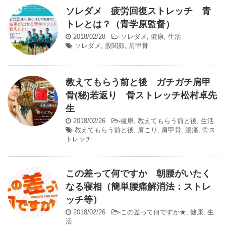
ソレダメ 疲労回復ストレッチ 青
トレとは？（青学原監督）
2018/02/28
-
ソレダメ
,
健康
,
生活
ソレダメ
,
股関節
,
肩甲骨
教えてもらう前と後 ガチガチ肩甲
骨(秘)若返り 骨ストレッチ松村卓先
生
2018/02/26
-
健康
,
教えてもらう前と後
,
生活
教えてもらう前と後
,
肩こり
,
肩甲骨
,
腰痛
,
骨ス
トレッチ
この差って何ですか 朝腰がいたく
なる寝相（簡単腰痛解消法：ストレ
ッチ等）
2018/02/26
-
この差って何ですか★
,
健康
,
生
活