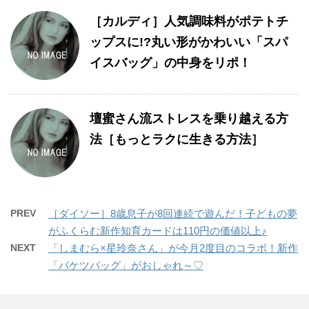
［カルディ］人気調味料がポテトチ
ップスに!?丸い形がかわいい「スパ
イスバッグ」の中身をリポ！
壇蜜さん流ストレスを乗り越える方
法［もっとラクに生きる方法］
PREV
［ダイソー］8歳息子が8回連続で遊んだ！子どもの夢
がふくらむ新作知育カードは110円の価値以上♪
NEXT
「しまむら×星玲奈さん」が今月2度目のコラボ！新作
「バケツバッグ」がおしゃれ～♡