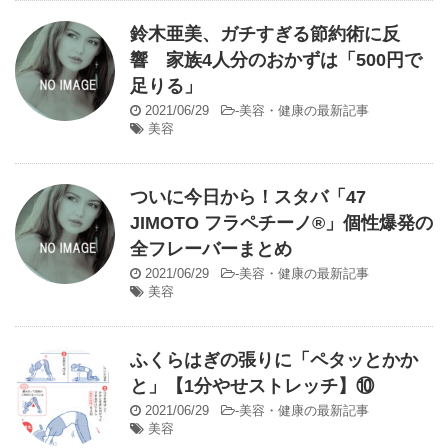
鈴木亜美、ガチすぎる節約術に反
響 家族4人分のおかずは「500円で
足りる」
2021/06/29
-
美容・健康の最新記事
美容
ついに今日から！スタバ「47
JIMOTO フラペチーノ®」個性爆発の
全フレーバーまとめ
2021/06/29
-
美容・健康の最新記事
美容
ふくらはぎの張りに「ペタッとかか
と」【1分やせストレッチ】⑩
2021/06/29
-
美容・健康の最新記事
美容