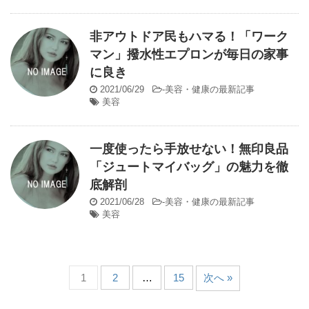
非アウトドア民もハマる！「ワーク
マン」撥水性エプロンが毎日の家事
に良き
2021/06/29
-
美容・健康の最新記事
美容
一度使ったら手放せない！無印良品
「ジュートマイバッグ」の魅力を徹
底解剖
2021/06/28
-
美容・健康の最新記事
美容
1
2
…
15
次へ »