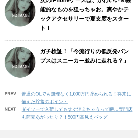
次のiPhoneケースは、かわいい＆機
能的なものを狙っちゃお。爽やかテ
ックアクセサリーで夏支度をスター
ト！
ガチ検証！「今流行りの低反発パン
プスはスニーカー並みに走れる？」
PREV
普通のOLでも無理なく1,000万円貯められる！将来に
備えた貯蓄のポイント
NEXT
ダイソーで入荷してもすぐ消えちゃうって噂…専門店
も商売あがったり？！500円高見えバッグ