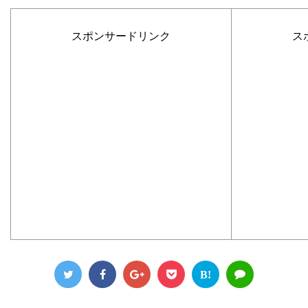
スポンサードリンク
ス
B!