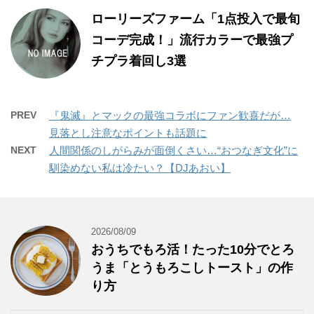
ローリーズファーム「1点投入で最旬
コーデ完成！」流行カラーで最強プ
チプラ着回し3選
PREV
『鬼滅』とマックの最強コラボにファン歓喜だが…
見落とし注意なポイントも話題に
NEXT
人間関係のしがらみが面倒くさい…“おつなぎ文化”に
馴染めない私は冷たい？【DJあおい】
2026/08/09
おうちでもろ活！たった10分でとろ
うま「とうもろこしトースト」の作
り方