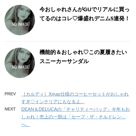
今おしゃれさんがGUでリアルに買っ
てるのはコレ♡爆盛れデニム5連発！
機能的＆おしゃれ♡この夏履きたい
スニーカーサンダル
PREV
［カルディ］Xmas仕様のコーヒーセットがおしゃれ
すぎ♡インテリアにもなるよ。
NEXT
DEAN＆DELUCAの「チャリティーバッグ」今年もお
しゃれ！売上の一部は「セーブ・ザ・チルドレン」
へ。