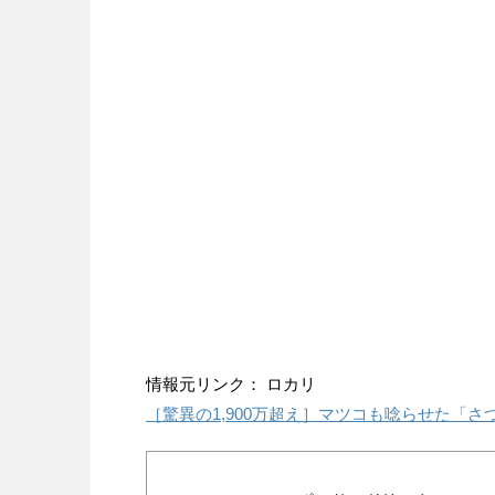
情報元リンク： ロカリ
［驚異の1,900万超え］マツコも唸らせた「