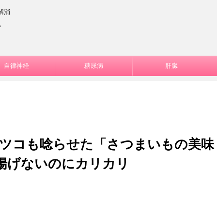
解消
ー
自律神経
糖尿病
肝臓
］マツコも唸らせた「さつまいもの美味
揚げないのにカリカリ