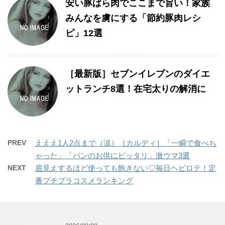
安い豚ばら肉でここまで旨い！家族
みんなを虜にする「節約豚肉レシ
ピ」12選
［最新版］セブンイレブンのダイエ
ットランチ8選！在宅太りの解消に
PREV
えええ1人2点まで（涙）［カルディ］「一瞬で食べち
ゃった」「パンのお供にピッタリ」激ウマ3選
NEXT
底見えするほど使っても飽きない♡毎日ヘビロテ！定
番プチプラコスメランキング