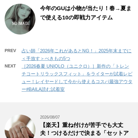
今年のGUは小物が当たり！春→夏ま
で使える10の即戦力アイテム
PREV
占い師「2026年これがあるとNG！」2025年末までに
＜手放す＞べきもの5つ
NEXT
［2026春夏 UNIQLO（ユニクロ）］新作の「トレン
チコートリラックスフィット」をライターが試着レビ
ュー！レイヤードして今から使えるコスパ最強アウタ
ー#BAILA読む試着室
2026/08/07
【楽天】重ね付けが苦手でも大丈
夫！つけるだけで決まる「セットア