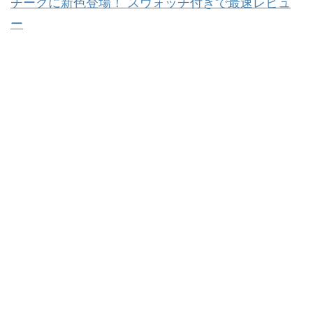
チークに新色登場！ スウォッチ付きで最速レビュ
ー