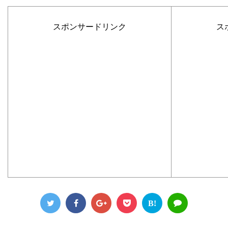
スポンサードリンク
ス
B!