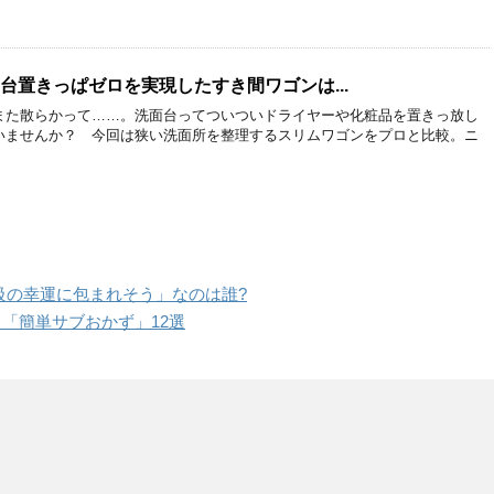
面台置きっぱゼロを実現したすき間ワゴンは...
また散らかって……。洗面台ってついついドライヤーや化粧品を置きっ放し
いませんか？ 今回は狭い洗面所を整理するスリムワゴンをプロと比較。ニ
最上級の幸運に包まれそう」なのは誰?
「簡単サブおかず」12選