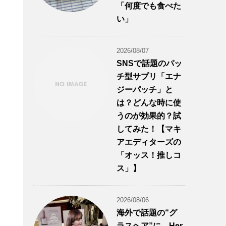
「何度でも食べた
い」
2026/08/07
SNSで話題のパッ
チ型サプリ「エナ
ジーパッチ」と
は？どんな時に使
うのが効果的？試
してみた！【マキ
アエディターズの
「オッス！推しコ
ス」】
2026/08/06
海外で話題の“グ
ラスヘア”に。Her