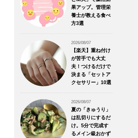
果アップ。管理栄
養士が教える食べ
方3選
2026/08/07
【楽天】重ね付け
が苦手でも大丈
夫！つけるだけで
決まる「セットア
クセサリー」10選
2026/08/07
夏の「きゅうり」
は乱切りにするだ
け。5分で完成す
るメイン級おかず