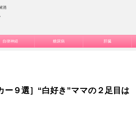
解消
ー
自律神経
糖尿病
肝臓
カー９選］“白好き”ママの２足目は