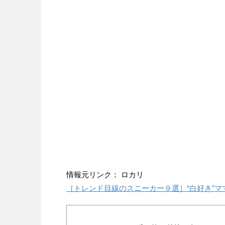
情報元リンク： ロカリ
［トレンド目線のスニーカー９選］“白好き”