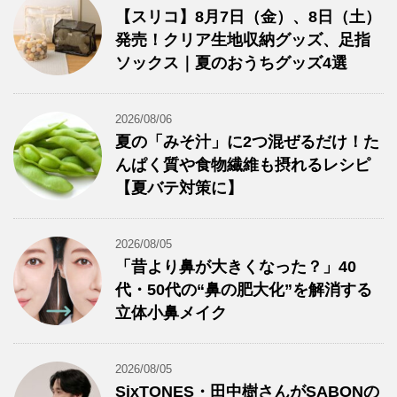
【スリコ】8月7日（金）、8日（土）
発売！クリア生地収納グッズ、足指
ソックス｜夏のおうちグッズ4選
2026/08/06
夏の「みそ汁」に2つ混ぜるだけ！た
んぱく質や食物繊維も摂れるレシピ
【夏バテ対策に】
2026/08/05
「昔より鼻が大きくなった？」40
代・50代の“鼻の肥大化”を解消する
立体小鼻メイク
2026/08/05
SixTONES・田中樹さんがSABONの