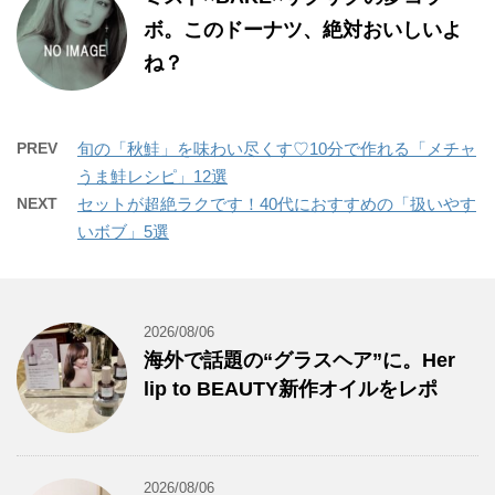
ボ。このドーナツ、絶対おいしいよ
ね？
PREV
旬の「秋鮭」を味わい尽くす♡10分で作れる「メチャ
うま鮭レシピ」12選
NEXT
セットが超絶ラクです！40代におすすめの「扱いやす
いボブ」5選
2026/08/06
海外で話題の“グラスヘア”に。Her
lip to BEAUTY新作オイルをレポ
2026/08/06