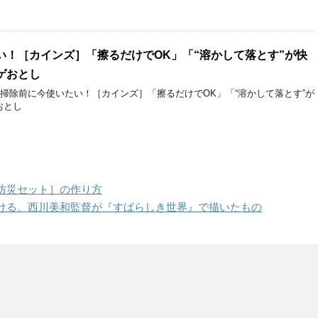
い！［カインズ］「擦るだけでOK」「“溶かして落とす”が快
ゲおとし
大掃除前に今使いたい！［カインズ］「擦るだけでOK」「“溶かして落とす”が
おとし
防災セット］の作り方
ける。西川美和監督が『すばらしき世界』で描いたもの