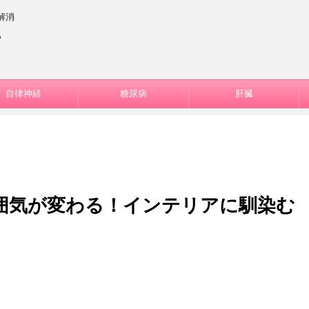
解消
ー
自律神経
糖尿病
肝臓
囲気が変わる！インテリアに馴染む