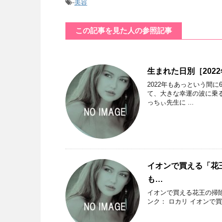
-
美容
この記事を見た人の参照記事
生まれた日別［202
2022年もあっという間
て、大きな幸運の波に乗
っちぃ先生に ...
イオンで買える「花
も…
イオンで買える花王の掃
ンク： ロカリ イオン