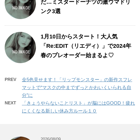
だ…ミスタードーナツの激ウマドリ
ンク3選
1月10日からスタート！大人気
「Re:EDIT（リエディ）」で2024年
春のプレオーダー始まるよ♡
PREV
全5色見せます！「リップモンスター」の新作スフレ
マットで“マスクの中までずっとかわいくいられる自
分”に
NEXT
「きょうやらないことリスト」が脳にはGOOD！疲れ
にくくなる新しい休み方ルール１０
2026/08/09