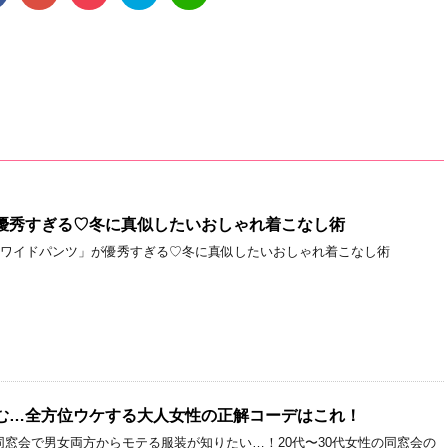
優秀すぎる♡冬に真似したいおしゃれ着こなし術
「ワイドパンツ」が優秀すぎる♡冬に真似したいおしゃれ着こなし術
む…全方位ウケする大人女性の正解コーデはこれ！
窓会で男女両方からモテる服装が知りたい…！20代〜30代女性の同窓会の