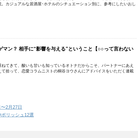
説。カジュアルな居酒屋･ホテルのシチュエーション別に、参考にしたいおし
マン？ 相手に“影響を与える”ということ【○○って言わない
重ねてきて、酸いも甘いも知っているオトナだからこそ、パートナーにあえ
えて拾って、恋愛コラムニストの桐谷ヨウさんにアドバイスをいただく連載
〜2月27日
神ポリッシュ12選