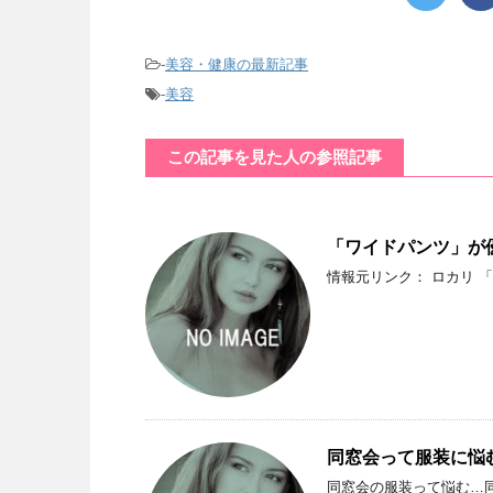
-
美容・健康の最新記事
-
美容
この記事を見た人の参照記事
「ワイドパンツ」が
情報元リンク： ロカリ 
同窓会って服装に悩
同窓会の服装って悩む…同