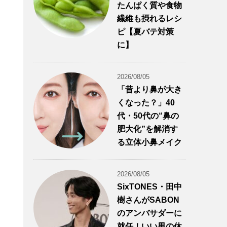
たんぱく質や食物
繊維も摂れるレシ
ピ【夏バテ対策
に】
2026/08/05
「昔より鼻が大き
くなった？」40
代・50代の“鼻の
肥大化”を解消す
る立体小鼻メイク
2026/08/05
SixTONES・田中
樹さんがSABON
のアンバサダーに
就任！いい男の休