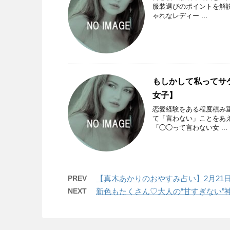
服装選びのポイントを解
ゃれなレディー ...
もしかして私ってサゲ
女子】
恋愛経験をある程度積み
て「言わない」ことをあ
「◯◯って言わない女 ...
PREV
【真木あかりのおやすみ占い】2月21日
NEXT
新色もたくさん♡大人の“甘すぎない”