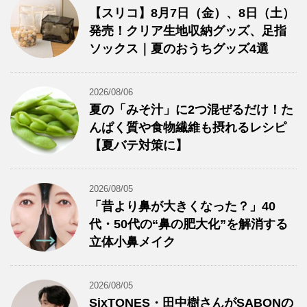
【スリコ】8月7日（金）、8日（土）
発売！クリア生地収納グッズ、足指
ソックス｜夏のおうちグッズ4選
2026/08/06
夏の「みそ汁」に2つ混ぜるだけ！た
んぱく質や食物繊維も摂れるレシピ
【夏バテ対策に】
2026/08/05
「昔より鼻が大きくなった？」40
代・50代の“鼻の肥大化”を解消する
立体小鼻メイク
2026/08/05
SixTONES・田中樹さんがSABONの