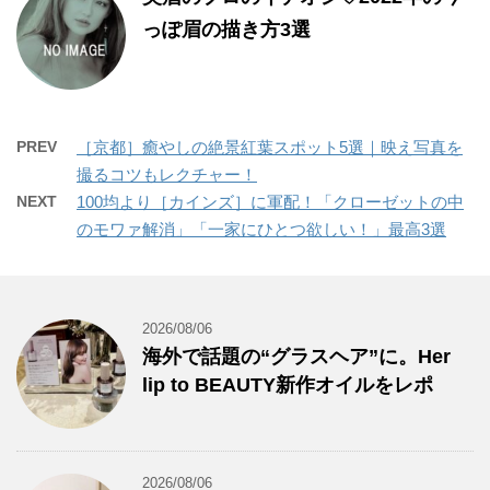
っぽ眉の描き方3選
PREV
［京都］癒やしの絶景紅葉スポット5選｜映え写真を
撮るコツもレクチャー！
NEXT
100均より［カインズ］に軍配！「クローゼットの中
のモワァ解消」「一家にひとつ欲しい！」最高3選
2026/08/06
海外で話題の“グラスヘア”に。Her
lip to BEAUTY新作オイルをレポ
2026/08/06