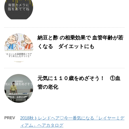
納豆と酢 の相乗効果で 血管年齢が若
くなる ダイエットにも
元気に１１０歳をめざそう！ ①血
管の老化
PREV
2018秋トレンドヘア♡今一番気になる「レイヤーミデ
ィアム」ヘアカタログ