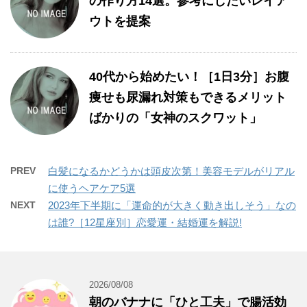
の作り方14選。参考にしたいレイア
ウトを提案
40代から始めたい！［1日3分］お腹
痩せも尿漏れ対策もできるメリット
ばかりの「女神のスクワット」
PREV
白髪になるかどうかは頭皮次第！美容モデルがリアル
に使うヘアケア5選
NEXT
2023年下半期に「運命的が大きく動き出しそう」なの
は誰?［12星座別］恋愛運・結婚運を解説!
2026/08/08
朝のバナナに「ひと工夫」で腸活効