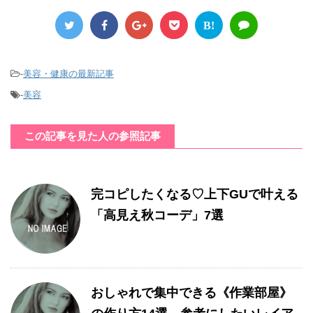
B!
-
美容・健康の最新記事
-
美容
この記事を見た人の参照記事
完コピしたくなる♡上下GUで叶える
「高見え秋コーデ」7選
おしゃれで集中できる《作業部屋》