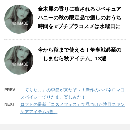
金木犀の香りに癒される♡ベキュア
ハニーの秋の限定品で癒しのおうち
時間を #プチプラコスメは水曜日に
今から秋まで使える！争奪戦必至の
「しまむら秋アイテム」13選
PREV
「てりたま」の季節が来たぞ～！新作のハバネロマヨ
スパイシーてりたま、楽しみだ！
NEXT
ロフトの最新「コスメフェス」で見つけた注目スキン
ケアアイテム5選。