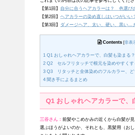
これまでの内容は次の記事を参考にしてくださ
【第1回】
自分に合うヘアカラーは？ 色選び
【第2回】
ヘアカラーの染め直しはいつがいい？
【第3回】
ダメージヘア、太い、硬い、黒い…
Contents
[
非表
1
Q1 おしゃれヘアカラーで、白髪も染まる
2
Q2 セルフリタッチで根元を染めやすくす
3
Q3 リタッチと全体染めのフルカラー、ど
4
聞き手によるまとめ
Q1 おしゃれヘアカラーで、
三谷さん：
前髪やこめかみの近くから白髪が見
選ぶほうがよいのか、それとも、黒髪用（おし