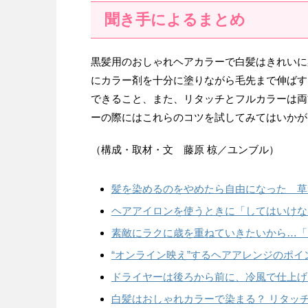
聞き手によるまとめ
黒髪用のおしゃれヘアカラーで白髪はきれいに
にカラー剤を十分に塗りながら毛先まで伸ばす
できること、また、リタッチとフルカラーは両
ーの際にはこれらのコツを試してみてはいかが
（構成・取材・文 藤原 椋／ユンブル）
髪を染めるのをやめたら自由になった 草
ヘアアイロンを使うときに「してはいけな
素敵にラクに歳を重ねていきたいから…「
“オンライン映え”するヘアアレンジのポイ
ドライヤーは後ろから前に、冷風で仕上げ
白髪はおしゃれカラーで染まる？ リタッ