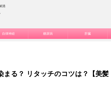
解消
ー
自律神経
糖尿病
肝臓
染まる？ リタッチのコツは？【美髪