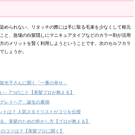
染められない、リタッチの際には手に取る毛束を少なくして根元
こと、急場の白髪隠しにマニキュアタイプなどのカラー剤が活用
方のメリットを賢く利用しようということです。次のセルフカラ
でしょうか。
笛光子さんに聞く「一番の幸せ」
い」7つのこと【美髪プロが教える】
グレイヘア」誕生の裏側
ントは？ 人気スタイリストがコツを伝授
る。美髪のための乾かし方【プロが教える】
チのコツは？【美髪プロに聞く】