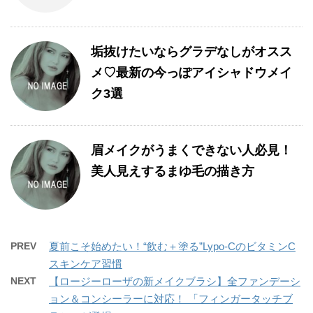
垢抜けたいならグラデなしがオスス
メ♡最新の今っぽアイシャドウメイ
ク3選
眉メイクがうまくできない人必見！
美人見えするまゆ毛の描き方
PREV
夏前こそ始めたい！“飲む＋塗る”Lypo-CのビタミンC
スキンケア習慣
NEXT
【ロージーローザの新メイクブラシ】全ファンデーシ
ョン＆コンシーラーに対応！ 「フィンガータッチブ