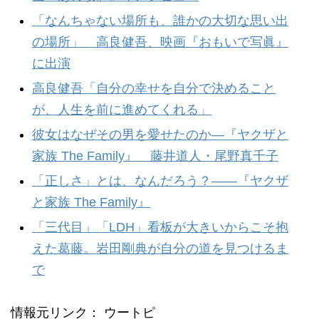
「なんちゃない場所も、誰かの大切な思い出
の場所」 高良健吾、映画『おもいで写眞』
に出演
高良健吾「自分の幸せを自分で決めること
が、人生を前に進めてくれる」
彼女はなぜその男を愛せたのか—『ヤクザと
家族 The Family』 藤井道人・尾野真千子
「正しさ」とは、なんだろう？——『ヤクザ
と家族 The Family』
「三代目」「LDH」看板が大きいからこそ抱
えた葛藤。岩田剛典が自分の道を見つけるま
で
情報元リンク： ウートピ