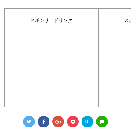
スポンサードリンク
ス
B!