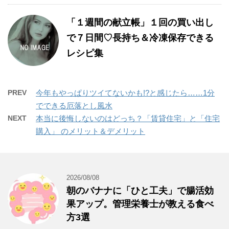
「１週間の献立帳」１回の買い出し
で７日間♡長持ち＆冷凍保存できる
レシピ集
PREV
今年もやっぱりツイてないかも!?と感じたら……1分
でできる厄落とし風水
NEXT
本当に後悔しないのはどっち？「賃貸住宅」と「住宅
購入」 のメリット＆デメリット
2026/08/08
朝のバナナに「ひと工夫」で腸活効
果アップ。管理栄養士が教える食べ
方3選