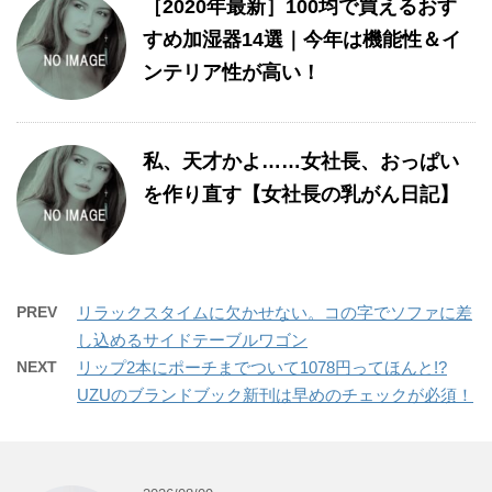
［2020年最新］100均で買えるおす
すめ加湿器14選｜今年は機能性＆イ
ンテリア性が高い！
私、天才かよ……女社長、おっぱい
を作り直す【女社長の乳がん日記】
PREV
リラックスタイムに欠かせない。コの字でソファに差
し込めるサイドテーブルワゴン
NEXT
リップ2本にポーチまでついて1078円ってほんと!?
UZUのブランドブック新刊は早めのチェックが必須！