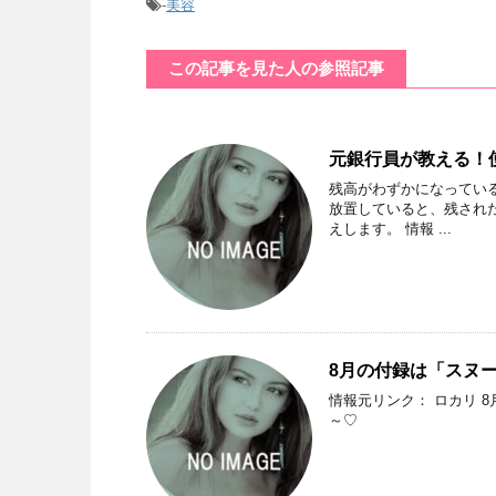
-
美容
この記事を見た人の参照記事
元銀行員が教える！
残高がわずかになってい
放置していると、残され
えします。 情報 ...
8月の付録は「スヌ
情報元リンク： ロカリ 
～♡