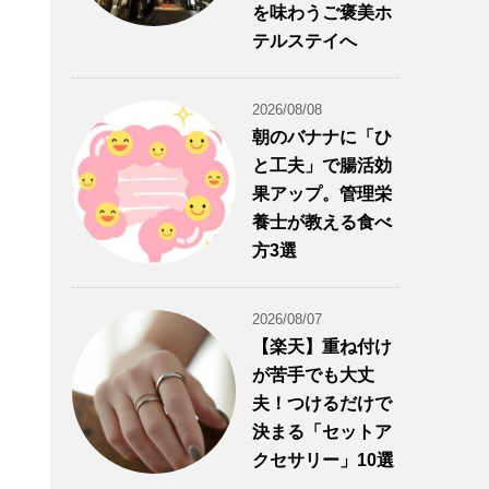
を味わうご褒美ホ
テルステイへ
2026/08/08
朝のバナナに「ひ
と工夫」で腸活効
果アップ。管理栄
養士が教える食べ
方3選
2026/08/07
【楽天】重ね付け
が苦手でも大丈
夫！つけるだけで
決まる「セットア
クセサリー」10選