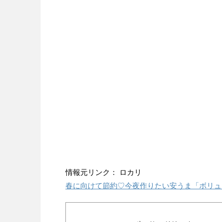
情報元リンク： ロカリ
春に向けて節約♡今夜作りたい安うま「ボリュ