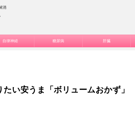
解消
ー
自律神経
糖尿病
肝臓
りたい安うま「ボリュームおかず」