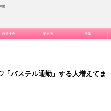
解消
ー
自律神経
糖尿病
肝臓
♡「パステル通勤」する人増えてま