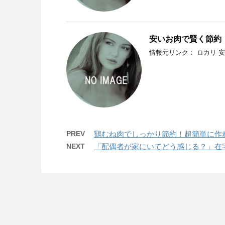
安いお肉で賢く節約
情報元リンク： ロカリ 
PREV
鶏むね肉でしっかり節約！超簡単に作
NEXT
「配偶者が家にいてどう感じる？」在