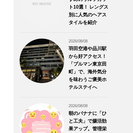
ト10選！ レングス
別に人気のヘアス
タイルを紹介
2026/08/08
羽田空港や品川駅
から好アクセス！
「プルマン東京田
町」で、海外気分
を味わうご褒美ホ
テルステイへ
2026/08/08
朝のバナナに「ひ
と工夫」で腸活効
果アップ。管理栄