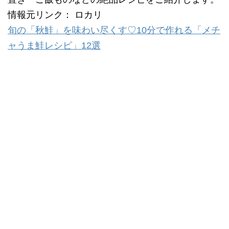
情報元リンク： ロカリ
旬の「秋鮭」を味わい尽くす♡10分で作れる「メチ
ャうま鮭レシピ」12選