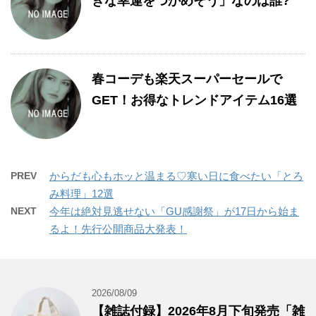
きな幸運をつかめそう」なのは誰?
春コーデも楽天スーパーセールで
GET！お得なトレンドアイテム16選
PREV
からだも心もホッと温まる♡寒い日に食べたい「とろ
み料理」12選
NEXT
今年は絶対見逃せない「GU感謝祭」が17日から始ま
るよ！先行公開商品大発表！
2026/08/09
【雑誌付録】2026年8月下旬発売「雑