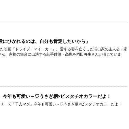
役にひかれるのは、自分も肯定したいから」
された映画『ドライブ・マイ・カー』。愛する妻を亡くした演出家の主人公・家
さん、家福の舞台に出演する若手俳優・高槻を岡田将生さんが演じていま
」今年も可愛い～♡うさぎ柄×ピスタチオカラーだよ！
タリーズ「干支マグ」今年も可愛い～♡うさぎ柄×ピスタチオカラーだよ！