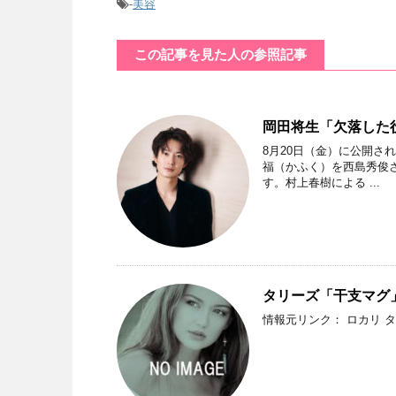
-
美容
この記事を見た人の参照記事
岡田将生「欠落した
8月20日（金）に公開
福（かふく）を西島秀俊
す。村上春樹による ...
タリーズ「干支マグ
情報元リンク： ロカリ 