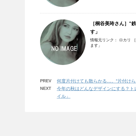
［桐谷美玲さん］“
す」
情報元リンク： ロカリ 
ます」
PREV
何度片付けても散らかる…。“片付けら
NEXT
今年の秋はどんなデザインにする？ト
イル」