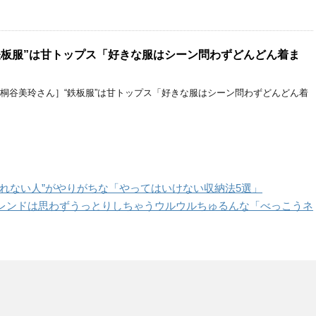
鉄板服”は甘トップス「好きな服はシーン問わずどんどん着ま
［桐谷美玲さん］“鉄板服”は甘トップス「好きな服はシーン問わずどんどん着
れない人”がやりがちな「やってはいけない収納法5選」
レンドは思わずうっとりしちゃうウルウルちゅるんな「べっこうネ