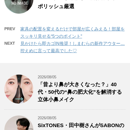
ポリッシュ厳選
PREV
家具の配置を変えるだけで部屋が広くみえる！部屋を
スッキリ見せる“5つのポイント”
NEXT
見かけたら即カゴIN推奨！しまむらの新作アウター…
控えめに言って最高でした♡
2026/08/05
「昔より鼻が大きくなった？」40
代・50代の“鼻の肥大化”を解消する
立体小鼻メイク
2026/08/05
SixTONES・田中樹さんがSABONの