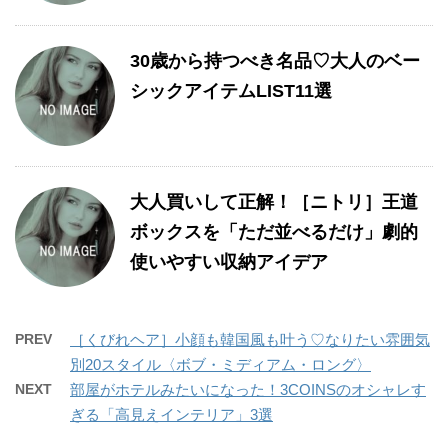
30歳から持つべき名品♡大人のベー
シックアイテムLIST11選
大人買いして正解！［ニトリ］王道
ボックスを「ただ並べるだけ」劇的
使いやすい収納アイデア
PREV
［くびれヘア］小顔も韓国風も叶う♡なりたい雰囲気
別20スタイル〈ボブ・ミディアム・ロング〉
NEXT
部屋がホテルみたいになった！3COINSのオシャレす
ぎる「高見えインテリア」3選