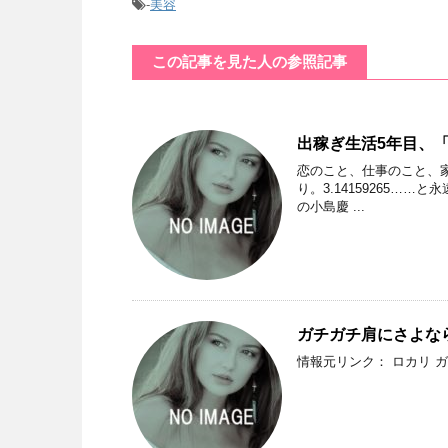
-
美容
この記事を見た人の参照記事
出稼ぎ生活5年目、
恋のこと、仕事のこと、
り。3.14159265
の小島慶 ...
ガチガチ肩にさよな
情報元リンク： ロカリ