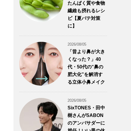
たんぱく質や食物
繊維も摂れるレシ
ピ【夏バテ対策
に】
2026/08/05
「昔より鼻が大き
くなった？」40
代・50代の“鼻の
肥大化”を解消す
る立体小鼻メイク
2026/08/05
SixTONES・田中
樹さんがSABON
のアンバサダーに
就任！いい男の休