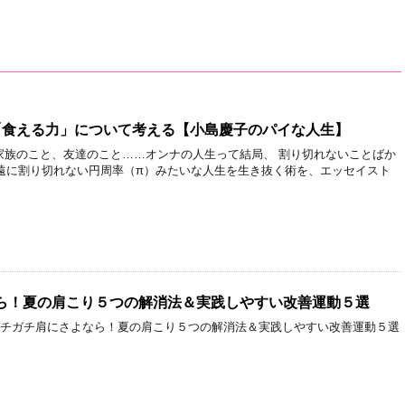
「食える力」について考える【小島慶子のパイな人生】
家族のこと、友達のこと……オンナの人生って結局、 割り切れないことばか
……と永遠に割り切れない円周率（π）みたいな人生を生き抜く術を、エッセイスト
ら！夏の肩こり５つの解消法＆実践しやすい改善運動５選
 ガチガチ肩にさよなら！夏の肩こり５つの解消法＆実践しやすい改善運動５選