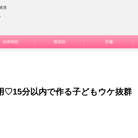
解消
ー
自律神経
糖尿病
肝臓
用♡15分以内で作る子どもウケ抜群