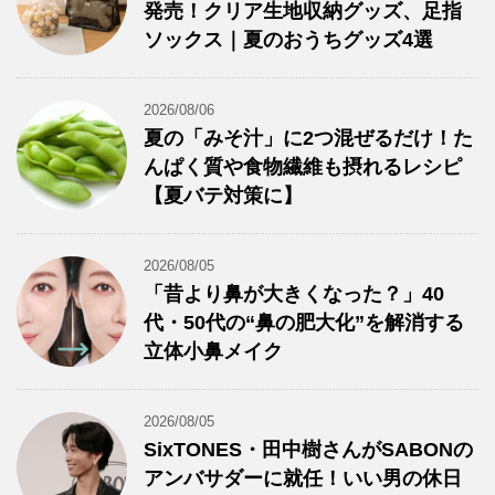
発売！クリア生地収納グッズ、足指
ソックス｜夏のおうちグッズ4選
2026/08/06
夏の「みそ汁」に2つ混ぜるだけ！た
んぱく質や食物繊維も摂れるレシピ
【夏バテ対策に】
2026/08/05
「昔より鼻が大きくなった？」40
代・50代の“鼻の肥大化”を解消する
立体小鼻メイク
2026/08/05
SixTONES・田中樹さんがSABONの
アンバサダーに就任！いい男の休日