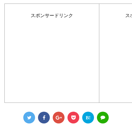
スポンサードリンク
ス
B!