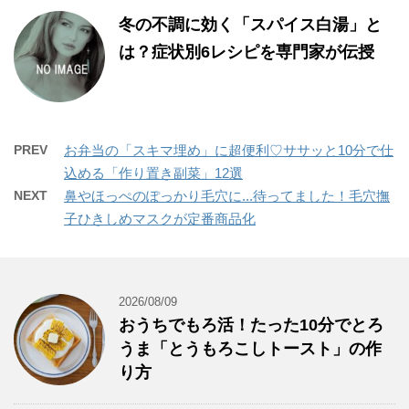
冬の不調に効く「スパイス白湯」と
は？症状別6レシピを専門家が伝授
PREV
お弁当の「スキマ埋め」に超便利♡ササッと10分で仕
込める「作り置き副菜」12選
NEXT
鼻やほっぺのぽっかり毛穴に...待ってました！毛穴撫
子ひきしめマスクが定番商品化
2026/08/09
おうちでもろ活！たった10分でとろ
うま「とうもろこしトースト」の作
り方