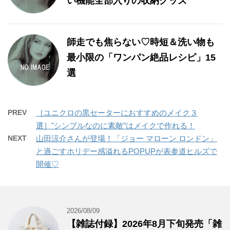
い機能全部入りの収納グッズ
師走でも焦らない♡時短＆洗い物も
最小限の「ワンパン絶品レシピ」15
選
PREV
［ユニクロの黒セーターにおすすめのメイク３
選］"シンプルなのに素敵”はメイクで作れる！
NEXT
山田涼介さんが登場！「ジョー マローン ロンドン」
と過ごすホリデー感溢れるPOPUPが表参道ヒルズで
開催♡
2026/08/09
【雑誌付録】2026年8月下旬発売「雑