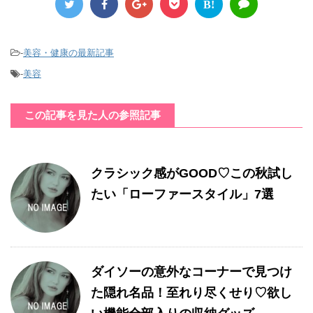
B!
-
美容・健康の最新記事
-
美容
この記事を見た人の参照記事
クラシック感がGOOD♡この秋試し
たい「ローファースタイル」7選
ダイソーの意外なコーナーで見つけ
た隠れ名品！至れり尽くせり♡欲し